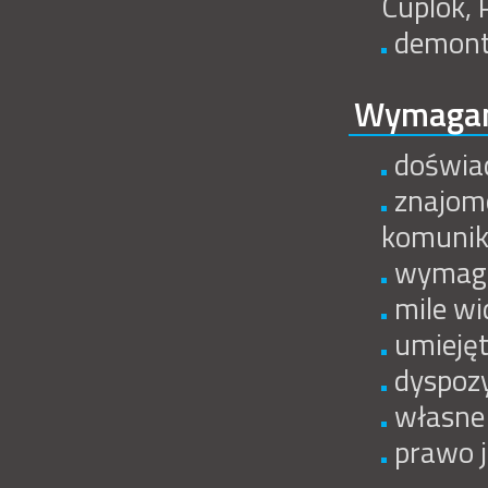
Cuplok, 
demont
Wymagan
doświad
znajomo
komuni
wymaga
mile wi
umieję
dyspozy
własne
prawo 